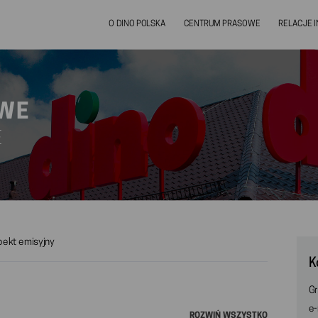
O DINO POLSKA
CENTRUM PRASOWE
RELACJE 
OWE
E
pekt emisyjny
K
Gr
e-
ROZWIŃ WSZYSTKO