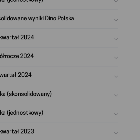
ka (jednostkowy)
lidowane wyniki Dino Polska
I kwartał 2024
półrocze 2024
 kwartał 2024
ka (skonsolidowany)
ka (jednostkowy)
I kwartał 2023