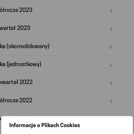
półrocze 2023
 kwartał 2023
ka (skonsolidowany)
ka (jednostkowy)
I kwartał 2022
półrocze 2022
 kwartał 2022
Informacje o Plikach Cookies