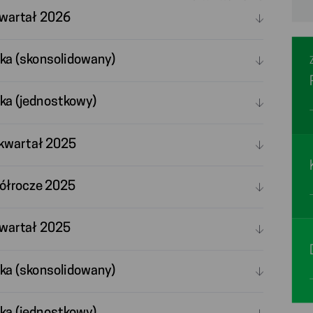
 kwartał 2026
ka (skonsolidowany)
ka (jednostkowy)
I kwartał 2025
półrocze 2025
 kwartał 2025
ka (skonsolidowany)