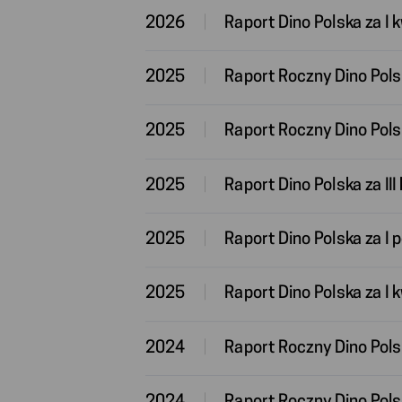
2026
|
Raport Dino Polska za I
2025
|
Raport Roczny Dino Pols
2025
|
Raport Roczny Dino Pols
2025
|
Raport Dino Polska za II
2025
|
Raport Dino Polska za I 
2025
|
Raport Dino Polska za I
2024
|
Raport Roczny Dino Pols