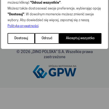
możesz kliknąć
"Odrzuć wszystkie"
.
Możesz także dostosować swoje preferencje, wybierając opcję
"Dostosuj"
. W dowolnym momencie możesz zmienić swoje
wybory. Aby dowiedzieć się więcej, zapoznaj się z naszą
Polityką prywatności
.
Dostosuj
Odrzuć
Akceptuj wszystko
© 2026 „DINO POLSKA” S.A. Wszelkie prawa
zastrzeżone