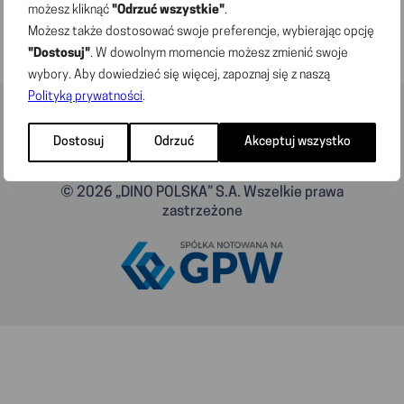
możesz kliknąć
"Odrzuć wszystkie"
.
Możesz także dostosować swoje preferencje, wybierając opcję
"Dostosuj"
. W dowolnym momencie możesz zmienić swoje
wybory. Aby dowiedzieć się więcej, zapoznaj się z naszą
Polityką prywatności
.
Dostosuj
Odrzuć
Akceptuj wszystko
© 2026 „DINO POLSKA” S.A. Wszelkie prawa
zastrzeżone