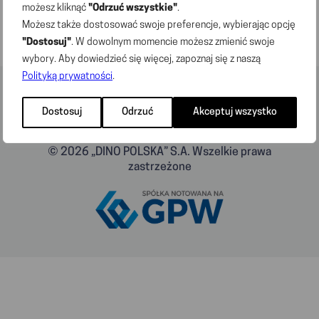
możesz kliknąć
"Odrzuć wszystkie"
.
Możesz także dostosować swoje preferencje, wybierając opcję
"Dostosuj"
. W dowolnym momencie możesz zmienić swoje
wybory. Aby dowiedzieć się więcej, zapoznaj się z naszą
Polityką prywatności
.
Dostosuj
Odrzuć
Akceptuj wszystko
© 2026 „DINO POLSKA” S.A. Wszelkie prawa
zastrzeżone