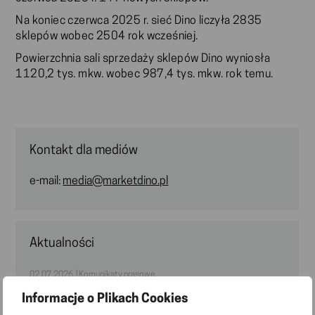
Na koniec czerwca 2025 r. sieć Dino liczyła 2835
sklepów wobec 2504 rok wcześniej.
Powierzchnia sali sprzedaży sklepów Dino wyniosła
1120,2 tys. mkw. wobec 987,4 tys. mkw. rok temu.
Kontakt dla mediów
e-mail:
media@marketdino.pl
Aktualności
02.07.2026 | Komunikaty prasowe
Sieć Dino liczy 3176 sklepów; 148 nowych sklepów
Informacje o Plikach Cookies
otwartych w pierwszym półroczu 2026 r.