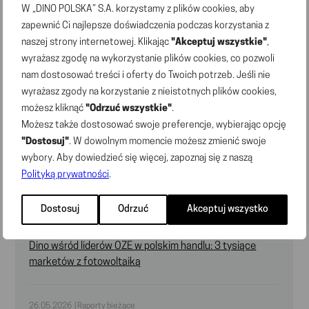
W „DINO POLSKA” S.A. korzystamy z plików cookies, aby
zapewnić Ci najlepsze doświadczenia podczas korzystania z
22.06.2026 | Raporty bieżące
naszej strony internetowej. Klikając
"Akceptuj wszystkie"
,
Raport bieżący nr 7/2026 – Treść uchwał podjętych
wyrażasz zgodę na wykorzystanie plików cookies, co pozwoli
przez Zwyczajne Walne Zgromadzenie „DINO POLSKA”
nam dostosować treści i oferty do Twoich potrzeb. Jeśli nie
S.A. w dniu 22 czerwca 2026 r.
wyrażasz zgody na korzystanie z nieistotnych plików cookies,
możesz kliknąć
"Odrzuć wszystkie"
.
Możesz także dostosować swoje preferencje, wybierając opcję
22.06.2026 | Raporty bieżące
Raport bieżący nr 6/2026 – Wykaz akcjonariuszy
"Dostosuj"
. W dowolnym momencie możesz zmienić swoje
posiadających co najmniej 5% liczby głosów
wybory. Aby dowiedzieć się więcej, zapoznaj się z naszą
na Zwyczajnym Walnym Zgromadzeniu „DINO POLSKA”
Polityką prywatności
.
S.A. w dniu 22 czerwca 2026 r.
Dostosuj
Odrzuć
Akceptuj wszystko
28.05.2026 | Komunikaty prasowe
Dino wśród liderów OZE w polskim handlu: 3 tysiące
marketów z fotowoltaiką
26.05.2026 | Raporty bieżące