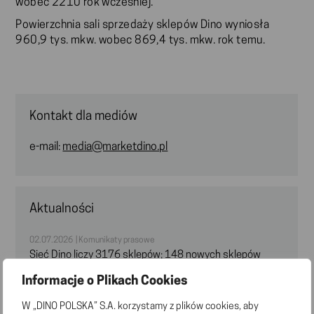
wobec 2210 rok wcześniej.
Powierzchnia sali sprzedaży sklepów Dino wyniosła
960,9 tys. mkw. wobec 869,4 tys. mkw. rok temu.
Kontakt dla mediów
e-mail:
media@marketdino.pl
Aktualności
02.07.2026 | Komunikaty prasowe
Sieć Dino liczy 3176 sklepów; 148 nowych sklepów
otwartych w pierwszym półroczu 2026 r.
Informacje o Plikach Cookies
W „DINO POLSKA” S.A. korzystamy z plików cookies, aby