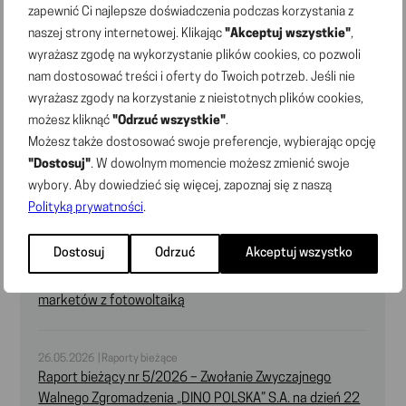
22.06.2026 | Raporty bieżące
zapewnić Ci najlepsze doświadczenia podczas korzystania z
Raport bieżący nr 7/2026 – Treść uchwał podjętych
naszej strony internetowej. Klikając
"Akceptuj wszystkie"
,
przez Zwyczajne Walne Zgromadzenie „DINO POLSKA”
wyrażasz zgodę na wykorzystanie plików cookies, co pozwoli
S.A. w dniu 22 czerwca 2026 r.
nam dostosować treści i oferty do Twoich potrzeb. Jeśli nie
wyrażasz zgody na korzystanie z nieistotnych plików cookies,
możesz kliknąć
"Odrzuć wszystkie"
.
22.06.2026 | Raporty bieżące
Raport bieżący nr 6/2026 – Wykaz akcjonariuszy
Możesz także dostosować swoje preferencje, wybierając opcję
posiadających co najmniej 5% liczby głosów
"Dostosuj"
. W dowolnym momencie możesz zmienić swoje
na Zwyczajnym Walnym Zgromadzeniu „DINO POLSKA”
wybory. Aby dowiedzieć się więcej, zapoznaj się z naszą
S.A. w dniu 22 czerwca 2026 r.
Polityką prywatności
.
Dostosuj
Odrzuć
Akceptuj wszystko
28.05.2026 | Komunikaty prasowe
Dino wśród liderów OZE w polskim handlu: 3 tysiące
marketów z fotowoltaiką
26.05.2026 | Raporty bieżące
Raport bieżący nr 5/2026 – Zwołanie Zwyczajnego
Walnego Zgromadzenia „DINO POLSKA” S.A. na dzień 22