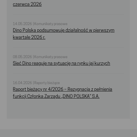
czerwca 2026
14.05.2026 | Komunikaty prasowe
Dino Polska podsumowuje działalność w pierwszym
kwartale 2026 r.
08.05.2026 | Komunikaty prasowe
Sieć Dino reaguje na sytuację na rynku jaj kurzych
16.04.2026 | Raporty bieżące
Raport bieżący nr 4/2026 – Rezygnacja z pełnienia
funkcji Członka Zarządu „DINO POLSKA” S.A.