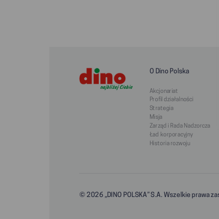
O Dino Polska
Akcjonariat
Profil działalności
Strategia
Misja
Zarząd i Rada Nadzorcza
Ład korporacyjny
Historia rozwoju
© 2026 „DINO POLSKA” S.A. Wszelkie prawa za