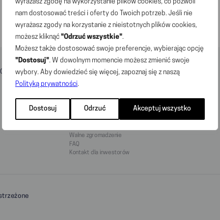
wyrażasz zgodę na wykorzystanie plików cookies, co pozwoli
nam dostosować treści i oferty do Twoich potrzeb. Jeśli nie
wyrażasz zgody na korzystanie z nieistotnych plików cookies,
możesz kliknąć
"Odrzuć wszystkie"
.
Możesz także dostosować swoje preferencje, wybierając opcję
"Dostosuj"
. W dowolnym momencie możesz zmienić swoje
wybory. Aby dowiedzieć się więcej, zapoznaj się z naszą
Centrum prasowe
Relacje inwestorskie
Kontakt
Polityką prywatności
.
Raporty GPW
Wybrane dane finansowe
Dostosuj
Odrzuć
Akceptuj wszystko
Prezentacje
Akcje Dino na GPW
Kalendarz
Walne zgromadzenie
FAQ
Kontakt dla inwestorów
strzeżone