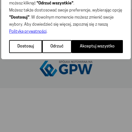
możesz kliknąć
"Odrzuć wszystkie"
.
Możesz także dostosować swoje preferencje, wybierając opcję
"Dostosuj"
. W dowolnym momencie możesz zmienić swoje
wybory. Aby dowiedzieć się więcej, zapoznaj się z naszą
Polityką prywatności
.
© 2026 „DINO POLSKA” S.A. Wszelkie prawa
Dostosuj
Odrzuć
Akceptuj wszystko
zastrzeżone