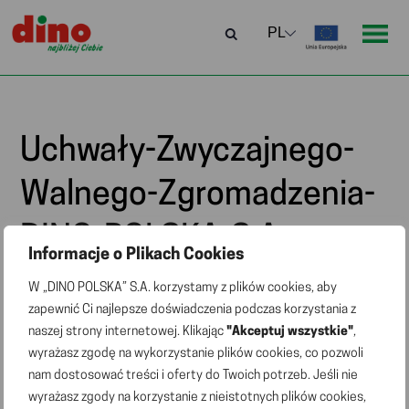
Uchwały-Zwyczajnego-
Walnego-Zgromadzenia-
DINO-POLSKA-S.A
Informacje o Plikach Cookies
(16.06.2025)
W „DINO POLSKA” S.A. korzystamy z plików cookies, aby
zapewnić Ci najlepsze doświadczenia podczas korzystania z
naszej strony internetowej. Klikając
"Akceptuj wszystkie"
,
Uchwały-Zwyczajnego-Walnego-Zgromadzenia-DINO-
wyrażasz zgodę na wykorzystanie plików cookies, co pozwoli
POLSKA-S.A (16.06.2025)
nam dostosować treści i oferty do Twoich potrzeb. Jeśli nie
wyrażasz zgody na korzystanie z nieistotnych plików cookies,