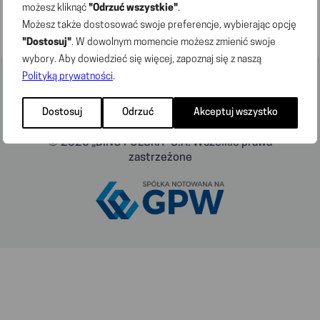
możesz kliknąć
"Odrzuć wszystkie"
.
Możesz także dostosować swoje preferencje, wybierając opcję
"Dostosuj"
. W dowolnym momencie możesz zmienić swoje
wybory. Aby dowiedzieć się więcej, zapoznaj się z naszą
Polityką prywatności
.
Dostosuj
Odrzuć
Akceptuj wszystko
© 2026 „DINO POLSKA” S.A. Wszelkie prawa
zastrzeżone