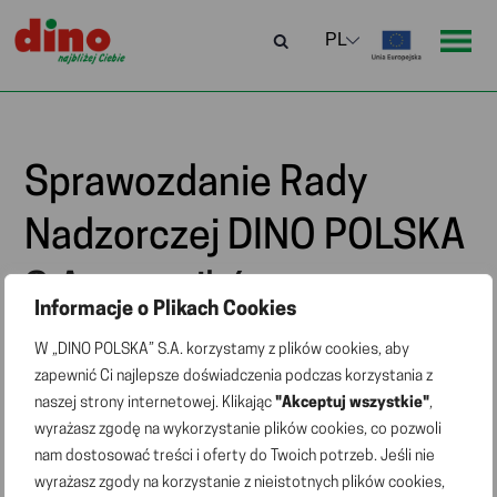
Sprawozdanie Rady
Nadzorczej DINO POLSKA
S.A. z wyników oceny
Informacje o Plikach Cookies
sprawozdań Spółki za
W „DINO POLSKA” S.A. korzystamy z plików cookies, aby
zapewnić Ci najlepsze doświadczenia podczas korzystania z
2024 rok
naszej strony internetowej. Klikając
"Akceptuj wszystkie"
,
wyrażasz zgodę na wykorzystanie plików cookies, co pozwoli
nam dostosować treści i oferty do Twoich potrzeb. Jeśli nie
Sprawozdanie Rady Nadzorczej DINO POLSKA S.A. z
wyrażasz zgody na korzystanie z nieistotnych plików cookies,
wyników oceny sprawozdań Spółki za 2024 rok