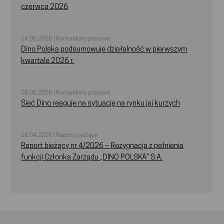
czerwca 2026
14.05.2026 | Komunikaty prasowe
Dino Polska podsumowuje działalność w pierwszym
kwartale 2026 r.
08.05.2026 | Komunikaty prasowe
Sieć Dino reaguje na sytuację na rynku jaj kurzych
16.04.2026 | Raporty bieżące
Raport bieżący nr 4/2026 – Rezygnacja z pełnienia
funkcji Członka Zarządu „DINO POLSKA” S.A.