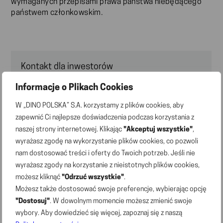
wymaganych przepisami prawa państwa niebędącego
państwem członkowskim.
Kontakt dla inwestorów
Informacje o Plikach Cookies
Grzegorz Uraziński
e-mail:
ir@marketdino.pl
W „DINO POLSKA” S.A. korzystamy z plików cookies, aby
zapewnić Ci najlepsze doświadczenia podczas korzystania z
naszej strony internetowej. Klikając
"Akceptuj wszystkie"
,
wyrażasz zgodę na wykorzystanie plików cookies, co pozwoli
Aktualności
nam dostosować treści i oferty do Twoich potrzeb. Jeśli nie
wyrażasz zgody na korzystanie z nieistotnych plików cookies,
02.07.2026 | Komunikaty prasowe
możesz kliknąć
"Odrzuć wszystkie"
.
Sieć Dino liczy 3176 sklepów; 148 nowych sklepów
Możesz także dostosować swoje preferencje, wybierając opcję
otwartych w pierwszym półroczu 2026 r.
"Dostosuj"
. W dowolnym momencie możesz zmienić swoje
wybory. Aby dowiedzieć się więcej, zapoznaj się z naszą