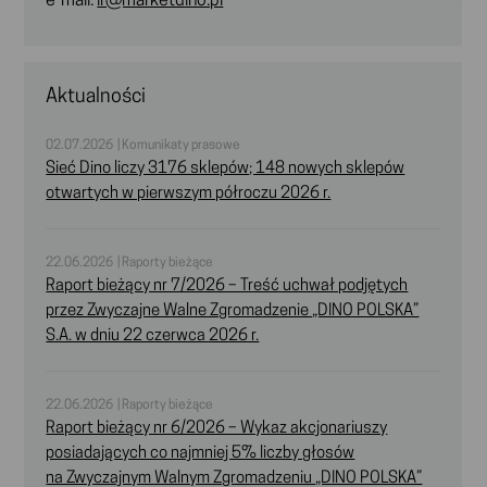
e-mail:
ir@marketdino.pl
Aktualności
02.07.2026 | Komunikaty prasowe
Sieć Dino liczy 3176 sklepów; 148 nowych sklepów
otwartych w pierwszym półroczu 2026 r.
22.06.2026 | Raporty bieżące
Raport bieżący nr 7/2026 – Treść uchwał podjętych
przez Zwyczajne Walne Zgromadzenie „DINO POLSKA”
S.A. w dniu 22 czerwca 2026 r.
22.06.2026 | Raporty bieżące
Raport bieżący nr 6/2026 – Wykaz akcjonariuszy
posiadających co najmniej 5% liczby głosów
na Zwyczajnym Walnym Zgromadzeniu „DINO POLSKA”