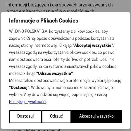
informacji bieżących i okresowych przekazywanych
przez emitentów papierów wartościowych
oraz warunków uznawania za równoważne informacji
Informacje o Plikach Cookies
wymaganych przepisami prawa państwa niebędącego
państwem członkowskim
W „DINO POLSKA” S.A. korzystamy z plików cookies, aby
zapewnić Ci najlepsze doświadczenia podczas korzystania z
naszej strony internetowej. Klikając
"Akceptuj wszystkie"
,
wyrażasz zgodę na wykorzystanie plików cookies, co pozwoli
nam dostosować treści i oferty do Twoich potrzeb. Jeśli nie
wyrażasz zgody na korzystanie z nieistotnych plików cookies,
możesz kliknąć
"Odrzuć wszystkie"
.
Możesz także dostosować swoje preferencje, wybierając opcję
"Dostosuj"
. W dowolnym momencie możesz zmienić swoje
wybory. Aby dowiedzieć się więcej, zapoznaj się z naszą
Polityką prywatności
.
Kontakt dla inwestorów
Dostosuj
Odrzuć
Akceptuj wszystko
Grzegorz Uraziński