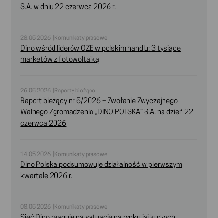
S.A. w dniu 22 czerwca 2026 r.
28.05.2026 | Komunikaty prasowe
Dino wśród liderów OZE w polskim handlu: 3 tysiące
marketów z fotowoltaiką
26.05.2026 | Raporty bieżące
Raport bieżący nr 5/2026 – Zwołanie Zwyczajnego
Walnego Zgromadzenia „DINO POLSKA” S.A. na dzień 22
czerwca 2026
14.05.2026 | Komunikaty prasowe
Dino Polska podsumowuje działalność w pierwszym
kwartale 2026 r.
08.05.2026 | Komunikaty prasowe
Sieć Dino reaguje na sytuację na rynku jaj kurzych