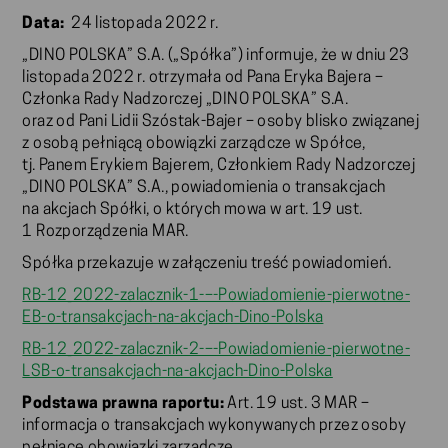
Data:
24 listopada 2022 r.
„DINO POLSKA” S.A. („Spółka”) informuje, że w dniu 23
listopada 2022 r. otrzymała od Pana Eryka Bajera –
Członka Rady Nadzorczej „DINO POLSKA” S.A.
oraz od Pani Lidii Szóstak-Bajer – osoby blisko związanej
z osobą pełniącą obowiązki zarządcze w Spółce,
tj. Panem Erykiem Bajerem, Członkiem Rady Nadzorczej
„DINO POLSKA” S.A., powiadomienia o transakcjach
na akcjach Spółki, o których mowa w art. 19 ust.
1 Rozporządzenia MAR.
Spółka przekazuje w załączeniu treść powiadomień.
RB-12_2022-zalacznik-1-–-Powiadomienie-pierwotne-
EB-o-transakcjach-na-akcjach-Dino-Polska
RB-12_2022-zalacznik-2-–-Powiadomienie-pierwotne-
LSB-o-transakcjach-na-akcjach-Dino-Polska
Podstawa prawna raportu:
Art. 19 ust. 3 MAR –
informacja o transakcjach wykonywanych przez osoby