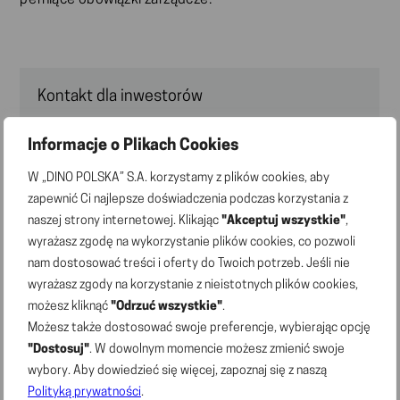
pełniące obowiązki zarządcze.
Kontakt dla inwestorów
Grzegorz Uraziński
Informacje o Plikach Cookies
e-mail:
ir@marketdino.pl
W „DINO POLSKA” S.A. korzystamy z plików cookies, aby
zapewnić Ci najlepsze doświadczenia podczas korzystania z
naszej strony internetowej. Klikając
"Akceptuj wszystkie"
,
Aktualności
wyrażasz zgodę na wykorzystanie plików cookies, co pozwoli
nam dostosować treści i oferty do Twoich potrzeb. Jeśli nie
02.07.2026 | Komunikaty prasowe
wyrażasz zgody na korzystanie z nieistotnych plików cookies,
Sieć Dino liczy 3176 sklepów; 148 nowych sklepów
możesz kliknąć
"Odrzuć wszystkie"
.
otwartych w pierwszym półroczu 2026 r.
Możesz także dostosować swoje preferencje, wybierając opcję
"Dostosuj"
. W dowolnym momencie możesz zmienić swoje
wybory. Aby dowiedzieć się więcej, zapoznaj się z naszą
22.06.2026 | Raporty bieżące
Polityką prywatności
.
Raport bieżący nr 7/2026 – Treść uchwał podjętych