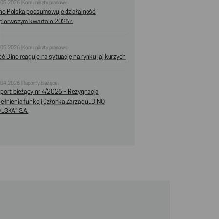
.05.2026 | Komunikaty prasowe
no Polska podsumowuje działalność
pierwszym kwartale 2026 r.
.05.2026 | Komunikaty prasowe
eć Dino reaguje na sytuację na rynku jaj kurzych
.04.2026 | Raporty bieżące
port bieżący nr 4/2026 – Rezygnacja
pełnienia funkcji Członka Zarządu „DINO
LSKA” S.A.