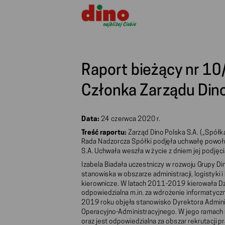
Raport bieżący nr 1
Członka Zarządu Dino
Data:
24 czerwca 2020 r.
Treść raportu:
Zarząd Dino Polska S.A. („Spółka”
Rada Nadzorcza Spółki podjęła uchwałę powołuj
S.A. Uchwała weszła w życie z dniem jej podjęci
Izabela Biadała uczestniczy w rozwoju Grupy 
stanowiska w obszarze administracji, logistyki
kierownicze. W latach 2011-2019 kierowała Dz
odpowiedzialna m.in. za wdrożenie informatycz
2019 roku objęła stanowisko Dyrektora Adminis
Operacyjno-Administracyjnego. W jego ramach nad
oraz jest odpowiedzialna za obszar rekrutacji p