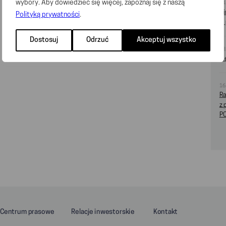
wybory. Aby dowiedzieć się więcej, zapoznaj się z naszą
14
Di
Polityką prywatności
.
w 
Dostosuj
Odrzuć
Akceptuj wszystko
08
Si
16
Ra
z 
PO
Centrum prasowe
Relacje inwestorskie
Kontakt