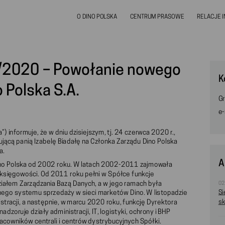
O DINO POLSKA
CENTRUM PRASOWE
RELACJE 
0/2020 – Powołanie nowego
K
 Polska S.A.
Gr
e-
) informuje, że w dniu dzisiejszym, tj. 24 czerwca 2020 r.,
ącą panią Izabelę Biadałę na Członka Zarządu Dino Polska
a.
A
Dino Polska od 2002 roku. W latach 2002-2011 zajmowała
 i księgowości. Od 2011 roku pełni w Spółce funkcje
iałem Zarządzania Bazą Danych, a w jego ramach była
02
Si
nego systemu sprzedaży w sieci marketów Dino. W listopadzie
tracji, a następnie, w marcu 2020 roku, funkcję Dyrektora
sk
zoruje działy administracji, IT, logistyki, ochrony i BHP
racowników centrali i centrów dystrybucyjnych Spółki.