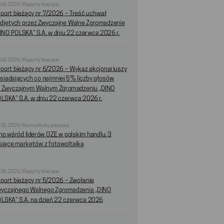
.06.2026 | Raporty bieżące
port bieżący nr 7/2026 – Treść uchwał
djętych przez Zwyczajne Walne Zgromadzenie
INO POLSKA” S.A. w dniu 22 czerwca 2026 r.
.06.2026 | Raporty bieżące
port bieżący nr 6/2026 – Wykaz akcjonariuszy
siadających co najmniej 5% liczby głosów
 Zwyczajnym Walnym Zgromadzeniu „DINO
LSKA” S.A. w dniu 22 czerwca 2026 r.
.05.2026 | Komunikaty prasowe
no wśród liderów OZE w polskim handlu: 3
siące marketów z fotowoltaiką
.05.2026 | Raporty bieżące
port bieżący nr 5/2026 – Zwołanie
yczajnego Walnego Zgromadzenia „DINO
LSKA” S.A. na dzień 22 czerwca 2026