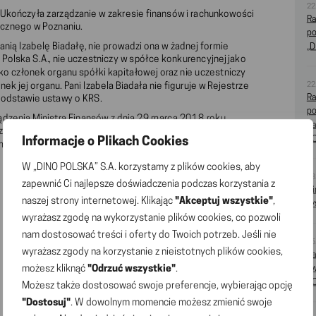
22
 Ukończyła zarządzanie w zakresie finansów i rachunkowości
Ra
cznego w Poznaniu.
po
ią Izabelę Biadałę, nie prowadzi ona w żadnej formie
„D
 Polska S.A., nie uczestniczy w spółce konkurencyjnej jako
ako członek organu spółki kapitałowej oraz nie uczestniczy
ek jej organu. Pani Izabela Biadała nie figuruje w Rejestrze
22
Ra
odstawie ustawy o KRS.
po
ądzenia Ministra Finansów z dnia 29 marca 2018 roku
na
przekazywanych przez emitentów papierów wartościowych
PO
Informacje o Plikach Cookies
rmacji wymaganych przepisami prawa państwa niebędącego
W „DINO POLSKA” S.A. korzystamy z plików cookies, aby
28
zapewnić Ci najlepsze doświadczenia podczas korzystania z
Di
naszej strony internetowej. Klikając
"Akceptuj wszystkie"
,
ty
wyrażasz zgodę na wykorzystanie plików cookies, co pozwoli
nam dostosować treści i oferty do Twoich potrzeb. Jeśli nie
26
wyrażasz zgody na korzystanie z nieistotnych plików cookies,
Ra
możesz kliknąć
"Odrzuć wszystkie"
.
Zw
PO
Możesz także dostosować swoje preferencje, wybierając opcję
"Dostosuj"
. W dowolnym momencie możesz zmienić swoje