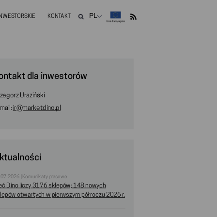
INWESTORSKIE
KONTAKT
ontakt dla inwestorów
zegorz Uraziński
mail:
ir@marketdino.pl
ktualności
.07.2026 | Komunikaty prasowe
eć Dino liczy 3176 sklepów; 148 nowych
lepów otwartych w pierwszym półroczu 2026 r.