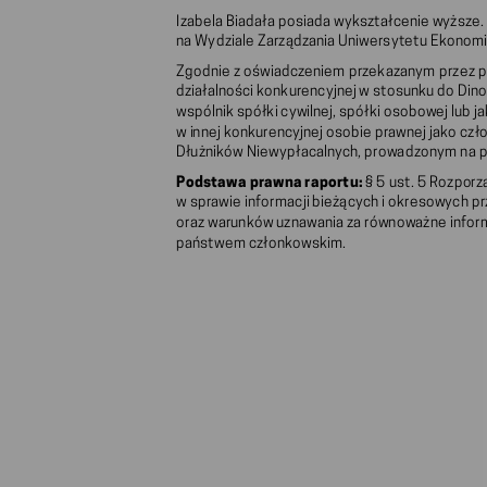
Izabela Biadała posiada wykształcenie wyższe.
na Wydziale Zarządzania Uniwersytetu Ekonomi
Zgodnie z oświadczeniem przekazanym przez pan
działalności konkurencyjnej w stosunku do Dino
wspólnik spółki cywilnej, spółki osobowej lub j
w innej konkurencyjnej osobie prawnej jako człon
Dłużników Niewypłacalnych, prowadzonym na p
Podstawa prawna raportu:
§ 5 ust. 5 Rozporz
w sprawie informacji bieżących i okresowych 
oraz warunków uznawania za równoważne info
państwem członkowskim.