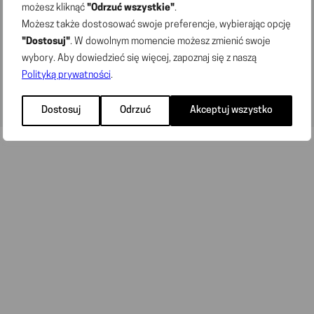
możesz kliknąć
"Odrzuć wszystkie"
.
© 2026 „DINO POLSKA” S.A. Wszelkie prawa
Możesz także dostosować swoje preferencje, wybierając opcję
zastrzeżone
"Dostosuj"
. W dowolnym momencie możesz zmienić swoje
wybory. Aby dowiedzieć się więcej, zapoznaj się z naszą
Polityką prywatności
.
Dostosuj
Odrzuć
Akceptuj wszystko