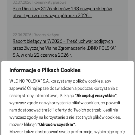
02.07.2026 | Komunikaty prasowe
Sieć Dino liczy 3176 sklepów; 148 nowych sklepów
otwartych w pierwszym półroczu 2026 r.
22.06.2026 | Raporty bieżące
Raport bieżący nr 7/2026 – Treść uchwał podjętych
przez Zwyczajne Walne Zgromadzenie „DINO POLSKA”
S.A. w dniu 22 czerwca 2026 r.
Informacje o Plikach Cookies
22.06.2026 | Raporty bieżące
Raport bieżący nr 6/2026 – Wykaz akcjonariuszy
W „DINO POLSKA” S.A. korzystamy z plików cookies, aby
posiadających co najmniej 5% liczby głosów
zapewnić Ci najlepsze doświadczenia podczas korzystania z
na Zwyczajnym Walnym Zgromadzeniu „DINO POLSKA”
naszej strony internetowej. Klikając
"Akceptuj wszystkie"
,
S.A. w dniu 22 czerwca 2026 r.
wyrażasz zgodę na wykorzystanie plików cookies, co pozwoli
nam dostosować treści i oferty do Twoich potrzeb. Jeśli nie
wyrażasz zgody na korzystanie z nieistotnych plików cookies,
28.05.2026 | Komunikaty prasowe
możesz kliknąć
"Odrzuć wszystkie"
.
Dino wśród liderów OZE w polskim handlu: 3 tysiące
Możesz także dostosować swoje preferencje, wybierając opcję
marketów z fotowoltaiką