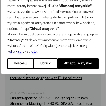
zapewnić Ci najlepsze doświadczenia podczas korzystania z
naszej strony internetowej. Klikając
22.06.2026 | Current reports
"Akceptuj wszystkie"
,
Current Report No. 7/2026 – Wording of the resolutions
wyrażasz zgodę na wykorzystanie plików cookies, co pozwoli
adopted by the Ordinary Shareholder Meeting of the
nam dostosować treści i oferty do Twoich potrzeb. Jeśli nie
„DINO POLSKA” S.A. on 22 June 2026
wyrażasz zgody na korzystanie z nieistotnych plików cookies,
możesz kliknąć
"Odrzuć wszystkie"
.
Możesz także dostosować swoje preferencje, wybierając opcję
22.06.2026 | Current reports
"Dostosuj"
. W dowolnym momencie możesz zmienić swoje
Current Report No. 6/2026 – List of shareholders
wybory. Aby dowiedzieć się więcej, zapoznaj się z naszą
holding at least 5% of votes at the Ordinary Shareholder
Polityką prywatności
.
Meeting of DINO POLSKA S.A. on 22 June 2026
Dostosuj
Odrzuć
Akceptuj wszystko
28.05.2026 | Press releases
Dino among the RES leaders in the Polish trade sector: 3
thousand stores equipped with PV installations
26.05.2026 | Current reports
Current Report no. 5/2026 – Convening an Ordinary
Shareholder Meeting of DINO POLSKA S.A. to be held on