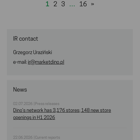
1
2
3
…
16
»
IR contact
Grzegorz Uraziński
e-mail:
ir@marketdino.pl
News
02.07.2026 | Press releases
Dino’s network has 3,176 stores; 148 new store
openings in H1 2026
22.06.2026 | Current reports