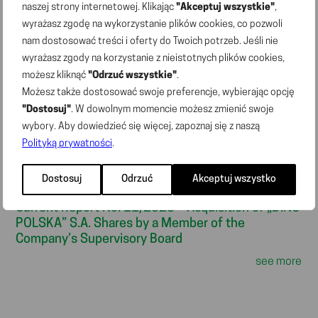
new member to the DINO POLSKA S.A.
naszej strony internetowej. Klikając
"Akceptuj wszystkie"
,
Management Board
wyrażasz zgodę na wykorzystanie plików cookies, co pozwoli
see more
nam dostosować treści i oferty do Twoich potrzeb. Jeśli nie
wyrażasz zgody na korzystanie z nieistotnych plików cookies,
możesz kliknąć
"Odrzuć wszystkie"
.
12.11.2025
Możesz także dostosować swoje preferencje, wybierając opcję
Current Report No. 12/2025 – Acquisition of „DINO
"Dostosuj"
. W dowolnym momencie możesz zmienić swoje
POLSKA” S.A. Shares by a Member of the
Company’s Supervisory Board
wybory. Aby dowiedzieć się więcej, zapoznaj się z naszą
Polityką prywatności
.
see more
Dostosuj
Odrzuć
Akceptuj wszystko
03.10.2025
Current Report No. 11/2025 – Acquisition of „DINO
POLSKA” S.A. Shares by a Member of the
Company’s Supervisory Board
see more