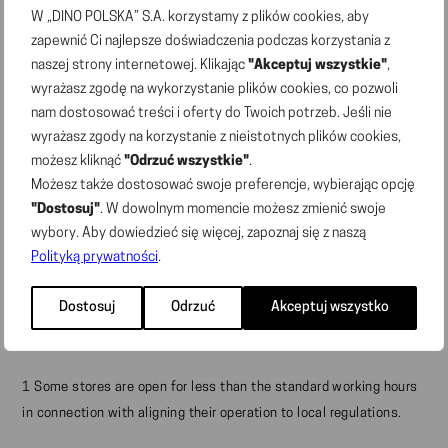
W „DINO POLSKA” S.A. korzystamy z plików cookies, aby
tel: +48 62 72 55 400
zapewnić Ci najlepsze doświadczenia podczas korzystania z
sekretariat@marketdino.pl
naszej strony internetowej. Klikając
"Akceptuj wszystkie"
,
wyrażasz zgodę na wykorzystanie plików cookies, co pozwoli
nam dostosować treści i oferty do Twoich potrzeb. Jeśli nie
NIP no. 6211766191, REGON no. 300820828
wyrażasz zgody na korzystanie z nieistotnych plików cookies,
„DINO POLSKA” S.A. was registered in the National Court
możesz kliknąć
"Odrzuć wszystkie"
.
Registry under KRS no. 0000408273.
Możesz także dostosować swoje preferencje, wybierając opcję
The share capital of the Company is PLN 9,804,000.
"Dostosuj"
. W dowolnym momencie możesz zmienić swoje
wybory. Aby dowiedzieć się więcej, zapoznaj się z naszą
Dino stores across Poland are open Monday to
Polityką prywatności
.
1
Saturday from 6:00 a.m. to 10:30 p.m.
and on trade
Sundays from
8:30 a.m. to 8:00 p.m.
Dostosuj
Odrzuć
Akceptuj wszystko
1 Some stores are open for less than the standard working hours
in connection with aligning their operation to local regulations.