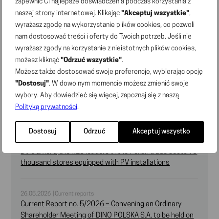
zapewnić Ci najlepsze doświadczenia podczas korzystania z
naszej strony internetowej. Klikając
"Akceptuj wszystkie"
,
22.06.2026 | Current reports
Current Report No. 7/2026 – Wording of the resolutions
wyrażasz zgodę na wykorzystanie plików cookies, co pozwoli
adopted by the Ordinary Shareholder Meeting of the
nam dostosować treści i oferty do Twoich potrzeb. Jeśli nie
„DINO POLSKA” S.A. on 22 June 2026
wyrażasz zgody na korzystanie z nieistotnych plików cookies,
możesz kliknąć
"Odrzuć wszystkie"
.
Możesz także dostosować swoje preferencje, wybierając opcję
22.06.2026 | Current reports
"Dostosuj"
. W dowolnym momencie możesz zmienić swoje
Current Report No. 6/2026 – List of shareholders
wybory. Aby dowiedzieć się więcej, zapoznaj się z naszą
holding at least 5% of votes at the Ordinary Shareholder
Polityką prywatności
.
Meeting of DINO POLSKA S.A. on 22 June 2026
Dostosuj
Odrzuć
Akceptuj wszystko
28.05.2026 | Press releases
Dino among the RES leaders in the Polish trade sector: 3
thousand stores equipped with PV installations
26.05.2026 | Current reports
Current Report no. 5/2026 – Convening an Ordinary
Shareholder Meeting of DINO POLSKA S.A. to be held on