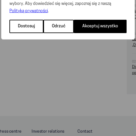
wybory. Aby dowiedzieć się więcej, zapoznaj się z naszą
14
Polityką prywatności
.
Di
2
Dostosuj
Odrzuć
Akceptuj wszystko
16
Cu
„D
02
Di
op
Press centre
Investor relations
Contact