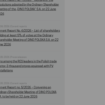
rrent Report No. 7/2026 – Wording of the
solutions adopted by the Ordinary Shareholder
eting of the „DINO POLSKA” S.A. on 22 June
026
.06.2026 | Current reports
rrent Report No. 6/2026 – List of shareholders
lding at least 5% of votes at the Ordinary
areholder Meeting of DINO POLSKA S.A. on 22
une 2026
.05.2026 | Press releases
no among the RES leaders in the Polish trade
ctor: 3 thousand stores equipped with PV
stallations
.05.2026 | Current reports
rrent Report no. 5/2026 – Convening an
dinary Shareholder Meeting of DINO POLSKA
A. to be held on 22 June 2026