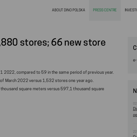
ABOUT DINO POLSKA
PRESS CENTRE
INVEST
,880 stores; 66 new store
C
e-
1 2022, compared to 59 in the same period of previous year.
 of March 2022 versus 1,532 stores one year ago.
6.7 thousand square meters versus 597,1 thousand square
N
02
Di
op
22