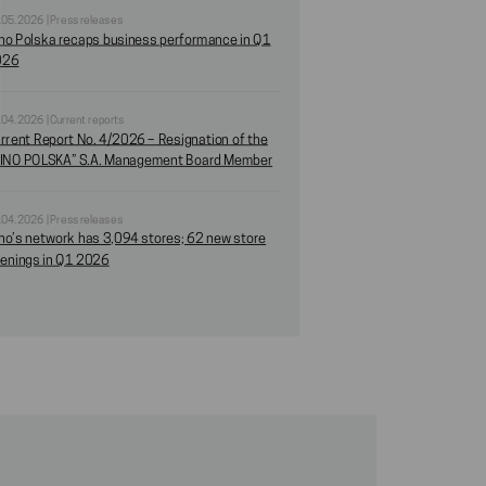
.05.2026 | Press releases
no Polska recaps business performance in Q1
026
.04.2026 | Current reports
rrent Report No. 4/2026 – Resignation of the
INO POLSKA” S.A. Management Board Member
.04.2026 | Press releases
no’s network has 3,094 stores; 62 new store
enings in Q1 2026