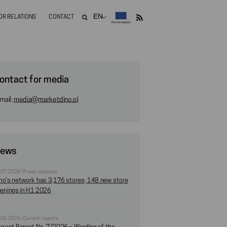
OR RELATIONS
CONTACT
ontact for media
mail:
media@marketdino.pl
ews
.07.2026 | Press releases
no’s network has 3,176 stores; 148 new store
enings in H1 2026
.06.2026 | Current reports