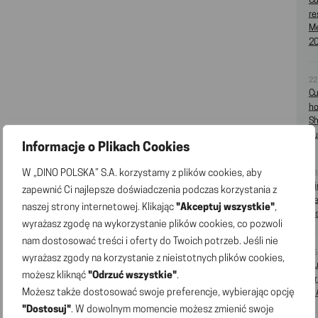
Cu
re
Me
2
22
Cu
ho
Sh
J
Informacje o Plikach Cookies
W „DINO POLSKA” S.A. korzystamy z plików cookies, aby
28
Di
zapewnić Ci najlepsze doświadczenia podczas korzystania z
se
naszej strony internetowej. Klikając
"Akceptuj wszystkie"
,
in
wyrażasz zgodę na wykorzystanie plików cookies, co pozwoli
nam dostosować treści i oferty do Twoich potrzeb. Jeśli nie
26
wyrażasz zgody na korzystanie z nieistotnych plików cookies,
Cu
możesz kliknąć
"Odrzuć wszystkie"
.
Or
Możesz także dostosować swoje preferencje, wybierając opcję
S.
"Dostosuj"
. W dowolnym momencie możesz zmienić swoje