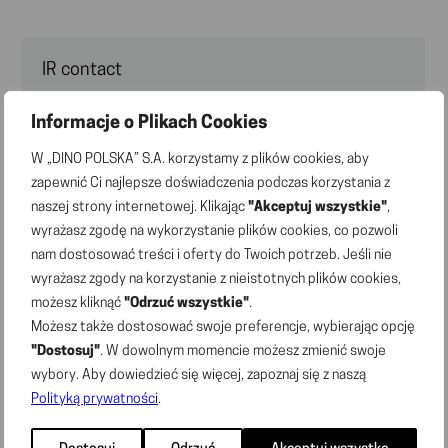
IR contact
Grzegorz Uraziński
Informacje o Plikach Cookies
e-mail:
ir@marketdino.pl
W „DINO POLSKA” S.A. korzystamy z plików cookies, aby
zapewnić Ci najlepsze doświadczenia podczas korzystania z
naszej strony internetowej. Klikając
"Akceptuj wszystkie"
,
wyrażasz zgodę na wykorzystanie plików cookies, co pozwoli
News
nam dostosować treści i oferty do Twoich potrzeb. Jeśli nie
wyrażasz zgody na korzystanie z nieistotnych plików cookies,
02.07.2026 | Press releases
Dino’s network has 3,176 stores; 148 new store
możesz kliknąć
"Odrzuć wszystkie"
.
openings in H1 2026
Możesz także dostosować swoje preferencje, wybierając opcję
"Dostosuj"
. W dowolnym momencie możesz zmienić swoje
wybory. Aby dowiedzieć się więcej, zapoznaj się z naszą
22.06.2026 | Current reports
Polityką prywatności
.
Current Report No. 7/2026 – Wording of the resolutions
adopted by the Ordinary Shareholder Meeting of the