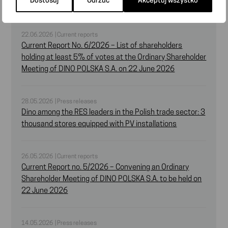
Dostosuj
Odrzuć
Akceptuj wszystko
„DINO POLSKA” S.A. on 22 June 2026
22.06.2026 | Current reports
Current Report No. 6/2026 – List of shareholders
holding at least 5% of votes at the Ordinary Shareholder
Meeting of DINO POLSKA S.A. on 22 June 2026
28.05.2026 | Press releases
Dino among the RES leaders in the Polish trade sector: 3
thousand stores equipped with PV installations
26.05.2026 | Current reports
Current Report no. 5/2026 – Convening an Ordinary
Shareholder Meeting of DINO POLSKA S.A. to be held on
22 June 2026
14.05.2026 | Press releases