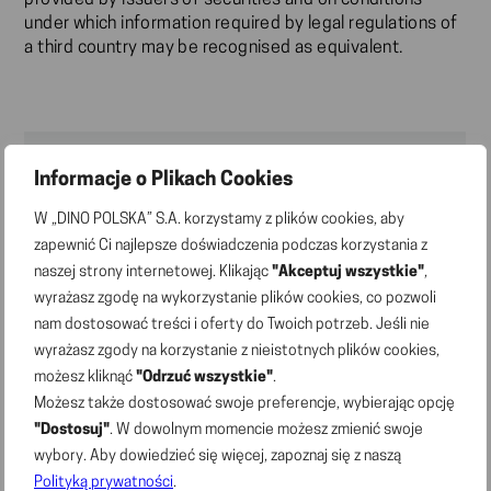
provided by issuers of securities and on conditions
under which information required by legal regulations of
a third country may be recognised as equivalent.
IR contact
Informacje o Plikach Cookies
Grzegorz Uraziński
W „DINO POLSKA” S.A. korzystamy z plików cookies, aby
zapewnić Ci najlepsze doświadczenia podczas korzystania z
e-mail:
ir@marketdino.pl
naszej strony internetowej. Klikając
"Akceptuj wszystkie"
,
wyrażasz zgodę na wykorzystanie plików cookies, co pozwoli
nam dostosować treści i oferty do Twoich potrzeb. Jeśli nie
News
wyrażasz zgody na korzystanie z nieistotnych plików cookies,
możesz kliknąć
"Odrzuć wszystkie"
.
02.07.2026 | Press releases
Możesz także dostosować swoje preferencje, wybierając opcję
Dino’s network has 3,176 stores; 148 new store
"Dostosuj"
. W dowolnym momencie możesz zmienić swoje
openings in H1 2026
wybory. Aby dowiedzieć się więcej, zapoznaj się z naszą
Polityką prywatności
.