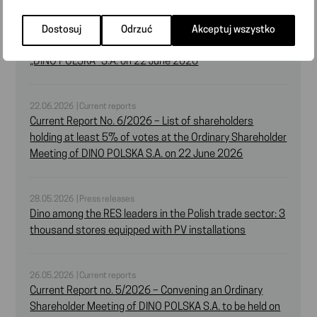
22.06.2026 | Current reports
Current Report No. 7/2026 – Wording of the resolutions
Dostosuj
Odrzuć
Akceptuj wszystko
adopted by the Ordinary Shareholder Meeting of the
„DINO POLSKA” S.A. on 22 June 2026
22.06.2026 | Current reports
Current Report No. 6/2026 – List of shareholders
holding at least 5% of votes at the Ordinary Shareholder
Meeting of DINO POLSKA S.A. on 22 June 2026
28.05.2026 | Press releases
Dino among the RES leaders in the Polish trade sector: 3
thousand stores equipped with PV installations
26.05.2026 | Current reports
Current Report no. 5/2026 – Convening an Ordinary
Shareholder Meeting of DINO POLSKA S.A. to be held on