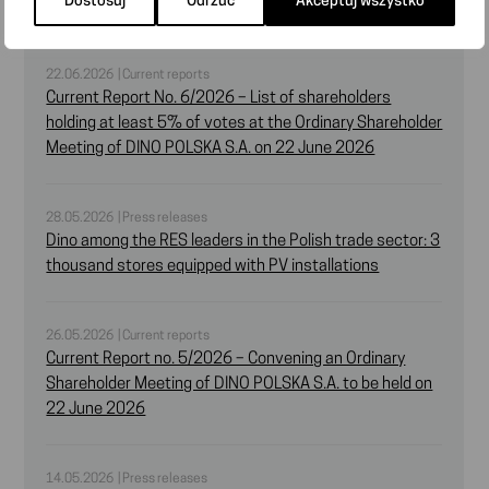
Dostosuj
Odrzuć
Akceptuj wszystko
„DINO POLSKA” S.A. on 22 June 2026
22.06.2026 | Current reports
Current Report No. 6/2026 – List of shareholders
holding at least 5% of votes at the Ordinary Shareholder
Meeting of DINO POLSKA S.A. on 22 June 2026
28.05.2026 | Press releases
Dino among the RES leaders in the Polish trade sector: 3
thousand stores equipped with PV installations
26.05.2026 | Current reports
Current Report no. 5/2026 – Convening an Ordinary
Shareholder Meeting of DINO POLSKA S.A. to be held on
22 June 2026
14.05.2026 | Press releases