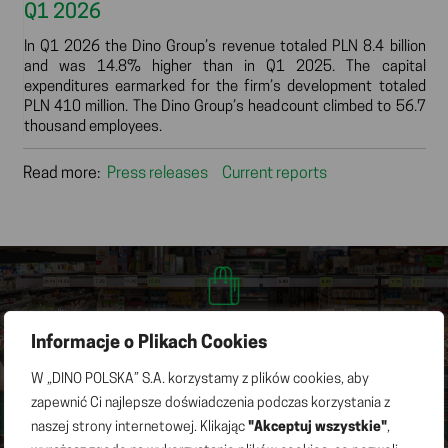
Q1 2026
In Q1 2026 the Dino Group’s revenue totaled PLN 8.4 billion
and was 14.8% higher than in Q1 2025. The capital
expenditures earmarked for the firm’s development totaled
PLN 410 million. The Dino Group’s headcount climbed to 56.7
thousand employees.
Read more:
Press releases
Current reports
3,094
Informacje o Plikach Cookies
DINO STORES
W „DINO POLSKA” S.A. korzystamy z plików cookies, aby
zapewnić Ci najlepsze doświadczenia podczas korzystania z
naszej strony internetowej. Klikając
"Akceptuj wszystkie"
,
2