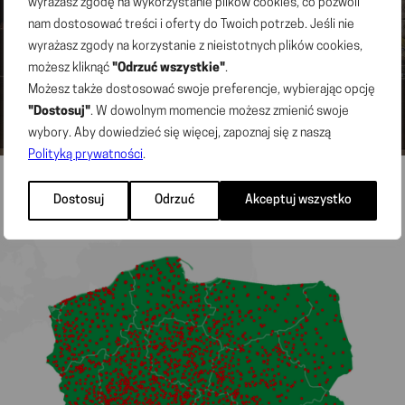
wyrażasz zgodę na wykorzystanie plików cookies, co pozwoli
1,225 thousand m
nam dostosować treści i oferty do Twoich potrzeb. Jeśli nie
NET SALES AREA
wyrażasz zgody na korzystanie z nieistotnych plików cookies,
możesz kliknąć
"Odrzuć wszystkie"
.
Możesz także dostosować swoje preferencje, wybierając opcję
56.7 thousand
"Dostosuj"
. W dowolnym momencie możesz zmienić swoje
NUMBER OF EMPLOYEES
wybory. Aby dowiedzieć się więcej, zapoznaj się z naszą
*as of the end of Q1 2026
Polityką prywatności
.
See how our store chain is growing
Dostosuj
Odrzuć
Akceptuj wszystko