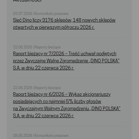
Aktualności
02.07.2026 | Komunikaty prasowe
Sieć Dino liczy 3176 sklepów; 148 nowych sklepów
otwartych w pierwszym półroczu 2026 r.
22.06.2026 | Raporty bieżące
Raport bieżący nr 7/2026 – Treść uchwał podjętych
przez Zwyczajne Walne Zgromadzenie „DINO POLSKA”
S.A. w dniu 22 czerwca 2026 r.
22.06.2026 | Raporty bieżące
Raport bieżący nr 6/2026 – Wykaz akcjonariuszy
posiadających co najmniej 5% liczby głosów
na Zwyczajnym Walnym Zgromadzeniu „DINO POLSKA”
S.A. w dniu 22 czerwca 2026 r.
28.05.2026 | Komunikaty prasowe