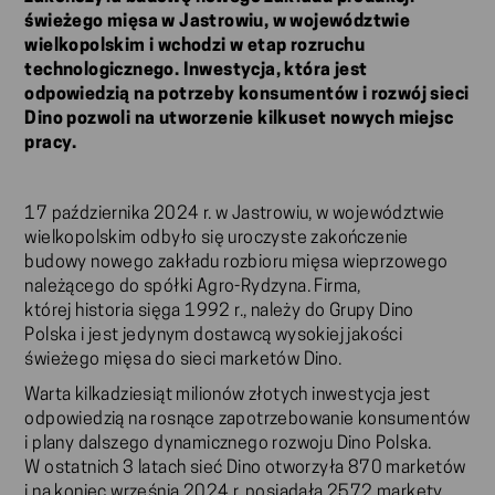
świeżego mięsa w Jastrowiu, w województwie
wielkopolskim i wchodzi w etap rozruchu
technologicznego. Inwestycja, która jest
odpowiedzią na potrzeby konsumentów i rozwój sieci
Dino pozwoli na utworzenie kilkuset nowych miejsc
pracy.
17 października 2024 r. w Jastrowiu, w województwie
wielkopolskim odbyło się uroczyste zakończenie
budowy nowego zakładu rozbioru mięsa wieprzowego
należącego do spółki Agro-Rydzyna. Firma,
której historia sięga 1992 r., należy do Grupy Dino
Polska i jest jedynym dostawcą wysokiej jakości
świeżego mięsa do sieci marketów Dino.
Warta kilkadziesiąt milionów złotych inwestycja jest
odpowiedzią na rosnące zapotrzebowanie konsumentów
i plany dalszego dynamicznego rozwoju Dino Polska.
W ostatnich 3 latach sieć Dino otworzyła 870 marketów
i na koniec września 2024 r. posiadała 2572 markety