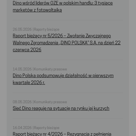
Dino wśród liderów OZE w polskim handlu: 3 tysiące
marketów z fotowoltaiką
26.05.2026 | Raporty bieżące
Raport bieżący nr 5/2026 – Zwołanie Zwyczajnego
Walnego Zgromadzenia „DINO POLSKA” S.A. na dzień 22
czerwca 2026
14.05.2026 | Komunikaty prasowe
Dino Polska podsumowuje działalność w pierwszym
kwartale 2026 r.
08.05.2026 | Komunikaty prasowe
Sieć Dino reaguje na sytuację na rynku jaj kurzych
16.04.2026 | Raporty bieżące
Raport bieżący nr 4/2026 – Rezygnacja z pełnienia