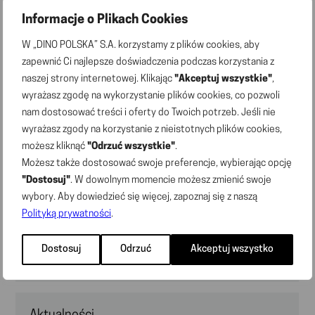
wdrożony system zarządzania środowiskowego
certyfikowany standardem ISO 14001.
Informacje o Plikach Cookies
Zakład ma powierzchnię 6,7 tys. metrów kwadratowych
W „DINO POLSKA” S.A. korzystamy z plików cookies, aby
i docelową możliwość przetwarzania 10 tys. półtusz
zapewnić Ci najlepsze doświadczenia podczas korzystania z
wieprzowych na dobę. Inwestycja Agro-Rydzyny
naszej strony internetowej. Klikając
"Akceptuj wszystkie"
,
umożliwi stworzenie około 400 miejsc pracy w samym
wyrażasz zgodę na wykorzystanie plików cookies, co pozwoli
zakładzie oraz dodatkowych miejsc pracy w firmach
nam dostosować treści i oferty do Twoich potrzeb. Jeśli nie
współpracujących z Agro-Rydzyną, głównie w firmach
wyrażasz zgody na korzystanie z nieistotnych plików cookies,
dostarczających surowiec do produkcji oraz w firmach
transportowych.
możesz kliknąć
"Odrzuć wszystkie"
.
Możesz także dostosować swoje preferencje, wybierając opcję
"Dostosuj"
. W dowolnym momencie możesz zmienić swoje
wybory. Aby dowiedzieć się więcej, zapoznaj się z naszą
Polityką prywatności
.
Kontakt dla mediów
Dostosuj
Odrzuć
Akceptuj wszystko
e-mail:
media@marketdino.pl