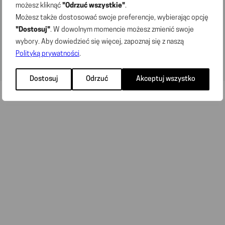
możesz kliknąć
"Odrzuć wszystkie"
.
© 2025 „DINO POLSKA” S.A. All rights reserved
Możesz także dostosować swoje preferencje, wybierając opcję
"Dostosuj"
. W dowolnym momencie możesz zmienić swoje
wybory. Aby dowiedzieć się więcej, zapoznaj się z naszą
Polityką prywatności
.
Dostosuj
Odrzuć
Akceptuj wszystko